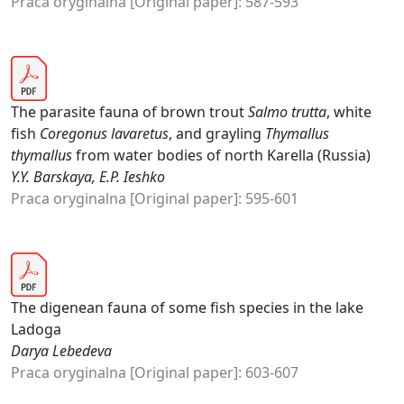
Praca oryginalna [Original paper]: 587-593
The parasite fauna of brown trout
Salmo trutta
, white
fish
Coregonus lavaretus
, and grayling
Thymallus
thymallus
from water bodies of north Karella (Russia)
Y.Y. Barskaya, E.P. Ieshko
Praca oryginalna [Original paper]: 595-601
The digenean fauna of some fish species in the lake
Ladoga
Darya Lebedeva
Praca oryginalna [Original paper]: 603-607