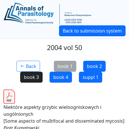
Back to submission system
2004 vol 50
Back
book 1
book 2
book 3
book 4
suppl 1
Niektóre aspekty grzybic wieloogniskowych i
uogólnionych
[Some aspects of muItifocal and disseminated mycosis]
Piotr Kurnatowski