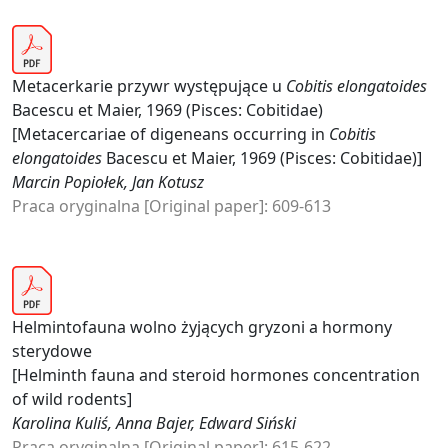
Metacerkarie przywr występujące u
Cobitis elongatoides
Bacescu et Maier, 1969 (Pisces: Cobitidae)
[Metacercariae of digeneans occurring in
Cobitis
elongatoides
Bacescu et Maier, 1969 (Pisces: Cobitidae)]
Marcin Popiołek, Jan Kotusz
Praca oryginalna [Original paper]: 609-613
Helmintofauna wolno żyjących gryzoni a hormony
sterydowe
[Helminth fauna and steroid hormones concentration
of wild rodents]
Karolina Kuliś, Anna Bajer, Edward Siński
Praca oryginalna [Original paper]: 615-622