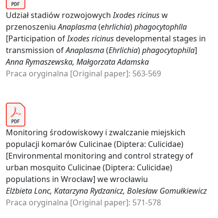
Udział stadiów rozwojowych
Ixodes ricinus
w
przenoszeniu
Anaplasma
(
ehrlichia
)
phagocytophlla
[Participation of
Ixodes ricinus
developmental stages in
transmission of
Anaplasma
(
Ehrlichia
)
phagocytophila
]
Anna Rymaszewska, Małgorzata Adamska
Praca oryginalna [Original paper]: 563-569
Monitoring środowiskowy i zwalczanie miejskich
populacji komarów Culicinae (Diptera: Culicidae)
[Environmental monitoring and control strategy of
urban mosquito Culicinae (Diptera: Culicidae)
populations in Wrocław] we wrocławiu
Elżbieta Lonc, Katarzyna Rydzanicz, Bolesław Gomułkiewicz
Praca oryginalna [Original paper]: 571-578