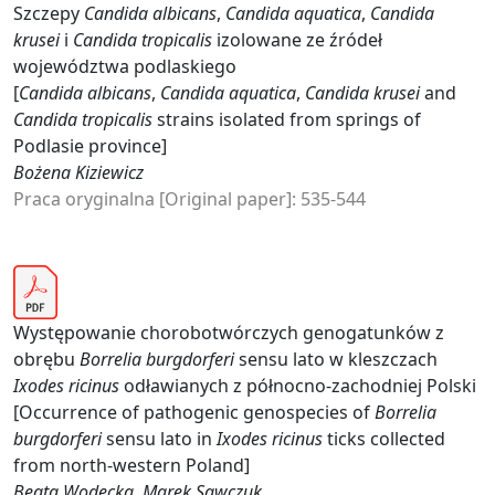
Szczepy
Candida albicans
,
Candida aquatica
,
Candida
krusei
i
Candida tropicalis
izolowane ze źródeł
województwa podlaskiego
[
Candida albicans
,
Candida aquatica
,
Candida krusei
and
Candida tropicalis
strains isolated from springs of
Podlasie province]
Bożena Kiziewicz
Praca oryginalna [Original paper]: 535-544
Występowanie chorobotwórczych genogatunków z
obrębu
Borrelia burgdorferi
sensu lato w kleszczach
Ixodes ricinus
odławianych z północno-zachodniej Polski
[Occurrence of pathogenic genospecies of
Borrelia
burgdorferi
sensu lato in
Ixodes ricinus
ticks collected
from north-western Poland]
Beata Wodecka, Marek Sawczuk